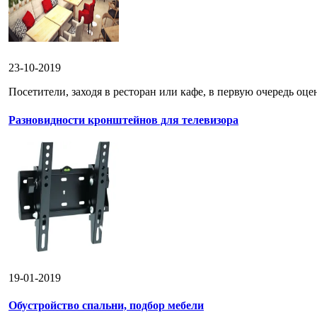
23-10-2019
Посетители, заходя в ресторан или кафе, в первую очередь оце
Разновидности кронштейнов для телевизора
19-01-2019
Обустройство спальни, подбор мебели