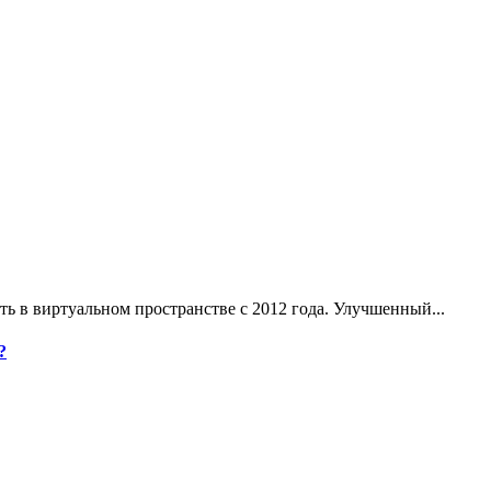
ь в виртуальном пространстве с 2012 года. Улучшенный...
?