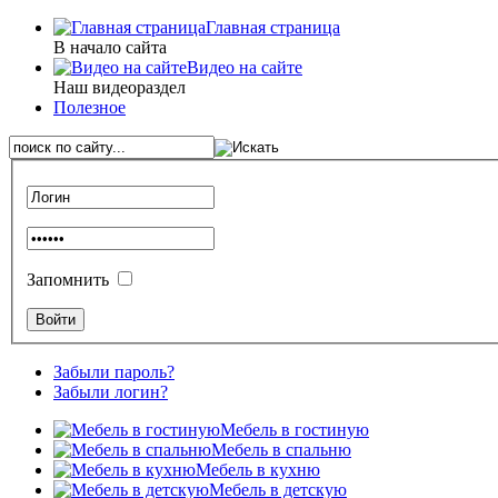
Главная страница
В начало сайта
Видео на сайте
Наш видеораздел
Полезное
Запомнить
Забыли пароль?
Забыли логин?
Мебель в гостиную
Мебель в спальню
Мебель в кухню
Мебель в детскую