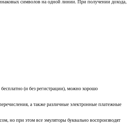
инаковых символов на одной линии. При получении дохода,
 бесплатно (и без регистрации), можно хорошо
-перечисления, а также различные электронные платежные
ссом, но при этом все эмуляторы буквально воспроизводят