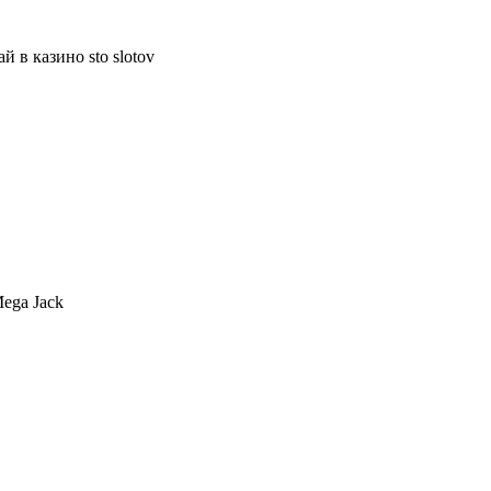
 в казино sto slotov