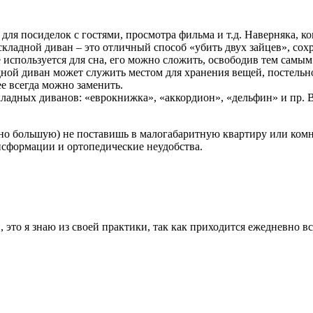
для посиделок с гостями, просмотра фильма и т.д. Наверняка, ко
аскладной диван – это отличный способ «убить двух зайцев», со
е используется для сна, его можно сложить, освободив тем самым
ной диван может служить местом для хранения вещей, постельно
ее всегда можно заменить.
кладных диванов: «еврокнижка», «аккордион», «дельфин» и пр. В
нно большую) не поставишь в малогабаритную квартиру или комна
нсформации и ортопедические неудобства.
н, это я знаю из своей практики, так как приходится ежедневно 