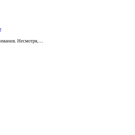
е
нимания. Несмотря,…