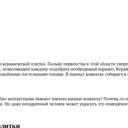
з керамической плитки. Пальму первенства в этой области увер
т, позволяющий каждому подобрать необходимый вариант. Керам
спокойными пастельными тонами. В ванных комнатах собирается б
айно интересными бывают именно ванные комнаты? Почему-то име
ии. Но даже неодаренный человек может украсить это помещение
плитки