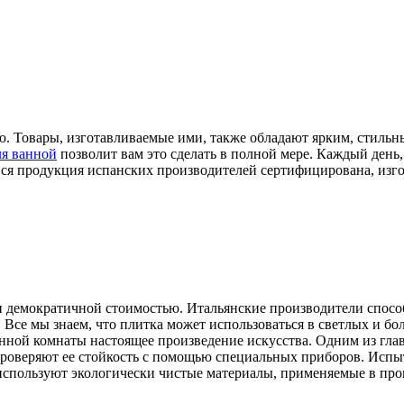
ю. Товары, изготавливаемые ими, также обладают ярким, стил
ля ванной
позволит вам это сделать в полной мере. Каждый день,
ся продукция испанских производителей сертифицирована, изгот
 и демократичной стоимостью. Итальянские производители спосо
 Все мы знаем, что плитка может использоваться в светлых и бо
анной комнаты настоящее произведение искусства. Одним из гла
проверяют ее стойкость с помощью специальных приборов. Испыт
 используют экологически чистые материалы, применяемые в про