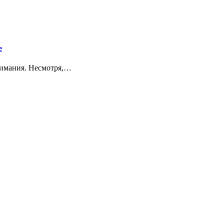
е
нимания. Несмотря,…