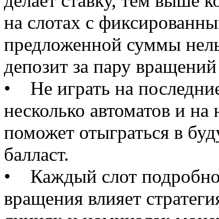
делает ставку, тем выше 
на слотах с фиксированн
предложенной суммы нельз
депозит за пару вращений
• Не играть на последние
несколько автоматов и на 
поможет отыграться в бу
балласт.
• Каждый слот подробно 
вращения влияет стратеги