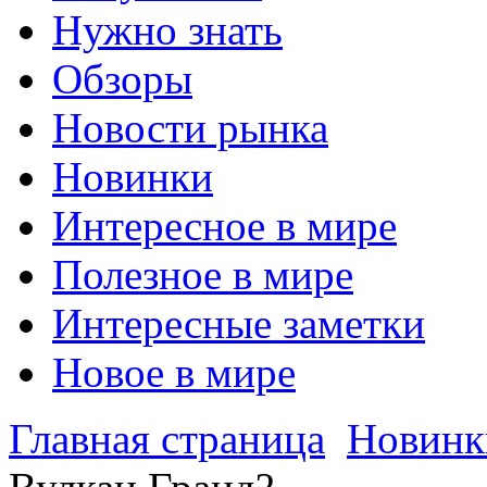
Нужно знать
Обзоры
Новости рынка
Новинки
Интересное в мире
Полезное в мире
Интересные заметки
Новое в мире
Главная страница
Новинк