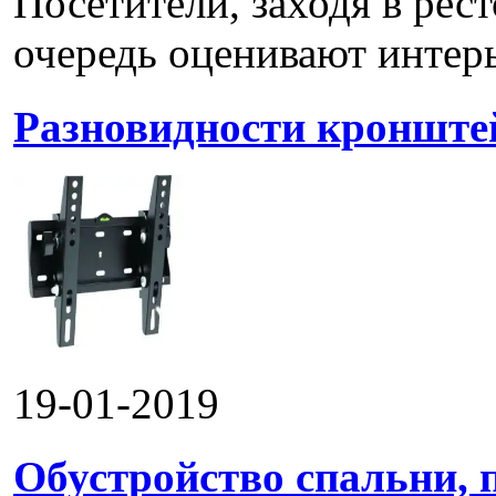
Посетители, заходя в рес
очередь оценивают интерье
Разновидности кронштей
19-01-2019
Обустройство спальни, 