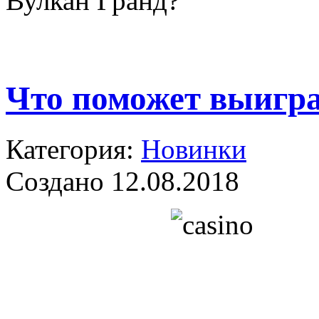
Вулкан Гранд?
Что поможет выигра
Категория:
Новинки
Создано 12.08.2018