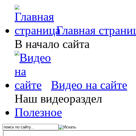
Главная страни
В начало сайта
Видео на сайте
Наш видеораздел
Полезное