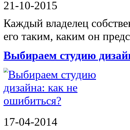
21-10-2015
Каждый владелец собстве
его таким, каким он предс
Выбираем студию дизайн
17-04-2014