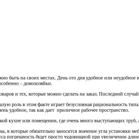
лжно быть на своих местах. День ото дня удобное или неудобное
особенно – домохозяйки.
варов и тех, которые можно сделать на заказ. Последний случай
ю роль в этом факте играет безусловная рациональность типа. 
чень удобное, так как дает приличное рабочее пространство.
узкой кухне или помещении, где очень много выступающих труб,
ры, в которые обязательно заносится значение угла установки м
дуса погрешность будет просто чудовищной при увеличении длин