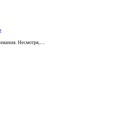
е
нимания. Несмотря,…