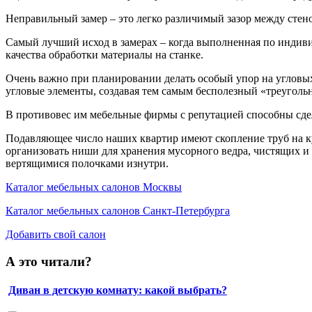
Неправильный замер – это легко различимый зазор между стено
Самый лучший исход в замерах – когда выполненная по индиви
качества обработки материалы на станке.
Очень важно при планировании делать особый упор на угловых
угловые элементы, создавая тем самым бесполезный «треуголь
В противовес им мебельные фирмы с репутацией способны сде
Подавляющее число наших квартир имеют скопление труб на кух
организовать ниши для хранения мусорного ведра, чистящих и 
вертящимися полочками изнутри.
Каталог мебельных салонов Москвы
Каталог мебельных салонов Санкт-Петербурга
Добавить свой салон
А это читали?
Диван в детскую комнату: какой выбрать?