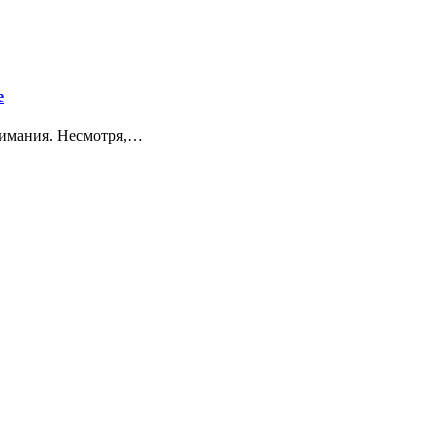
е
нимания. Несмотря,…