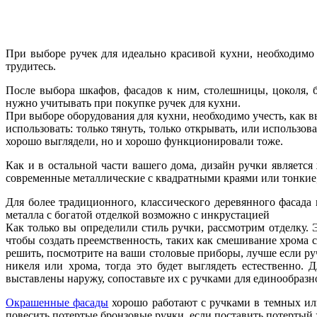
При выборе ручек для идеально красивой кухни, необходимо
трудитесь.
После выбора шкафов, фасадов к ним, столешницы, цоколя, б
нужно учитывать при покупке ручек для кухни.
При выборе оборудования для кухни, необходимо учесть, как в
использовать: только тянуть, только открывать, или использов
хорошо выглядели, но и хорошо функционировали тоже.
Как и в остальной части вашего дома, дизайн ручки являет
современные металлические с квадратными краями или тонкие,
Для более традиционного, классического деревянного фасада
металла с богатой отделкой возможно с инкрустацией
Как только вы определили стиль ручки, рассмотрим отделку. Э
чтобы создать преемственность, таких как смешивание хрома 
решить, посмотрите на ваши столовые приборы, лучше если ру
никеля или хрома, тогда это будет выглядеть естественно.
выставлены наружу, сопоставьте их с ручками для единообразн
Окрашенные фасады
хорошо работают с ручками в темных или
повесить потертые бронзовые ручки, если поставить потертый 