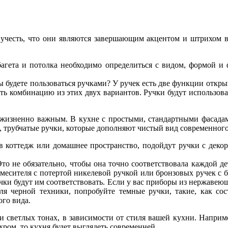
 учесть, что они являются завершающим акцентом и штрихом в 
агета и потолка необходимо определиться с видом, формой и 
ы будете пользоваться ручками? У ручек есть две функции откры
ать комбинацию из этих двух вариантов. Ручки будут использова
ся жизненно важным. В кухне с простыми, стандартными фасад
 трубчатые ручки, которые дополняют чистый вид современного
 в коттедж или домашнее пространство, подойдут ручки с деко
то не обязательно, чтобы она точно соответствовала каждой де
смесителя с потертой никелевой ручкой или бронзовых ручек с
чки будут им соответствовать. Если у вас приборы из нержавею
 Для черной техники, попробуйте темные ручки, такие, как со
ого вида.
 светлых тонах, в зависимости от стиля вашей кухни. Наприме
хром, то кухня будет выглядеть современней.