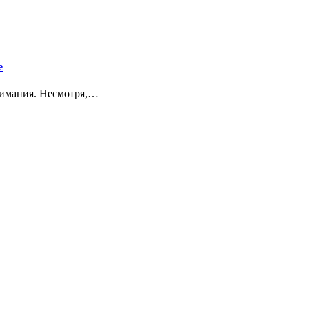
е
нимания. Несмотря,…