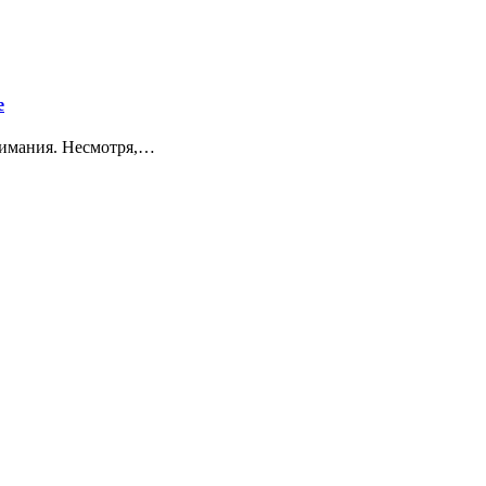
е
нимания. Несмотря,…