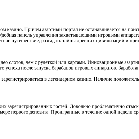
м казино. Причем азартный портал не останавливается на поис
. Удобная панель управления захватывающими игровыми аппарат
тное путешествие, разгадать тайны древних цивилизаций и при
идео слотов, чем с рулеткой или картами. Инновационные азарт
ого успеха после запуска барабанов игровых аппаратов. Зарабо
 зарегистрироваться в легендарном казино. Наличие положитель
х зарегистрированных гостей. Довольно проблематично отыскат
мере первого депозита. Проигранные в течение одной недели с