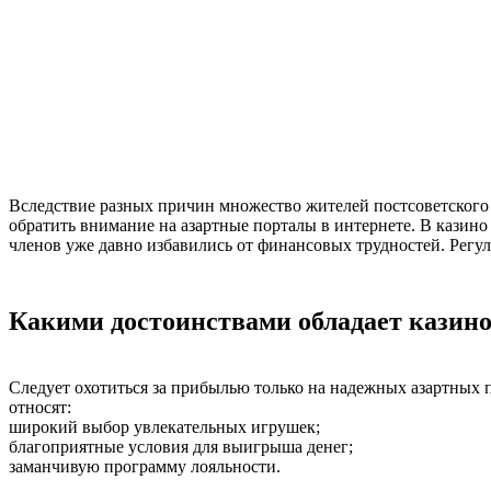
Вследствие разных причин множество жителей постсоветского п
обратить внимание на азартные порталы в интернете. В казин
членов уже давно избавились от финансовых трудностей. Регу
Какими достоинствами обладает казин
Следует охотиться за прибылью только на надежных азартных 
относят:
широкий выбор увлекательных игрушек;
благоприятные условия для выигрыша денег;
заманчивую программу лояльности.