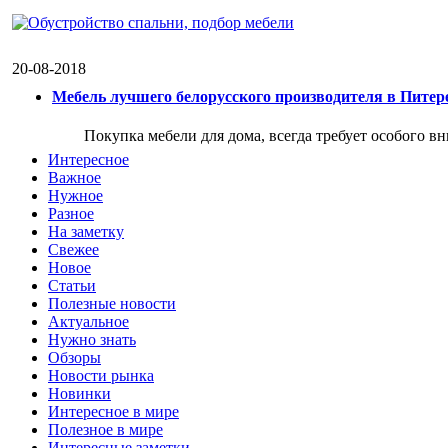
20-08-2018
Мебель лучшего белорусского производителя в Питер
Покупка мебели для дома, всегда требует особого в
Интересное
Важное
Нужное
Разное
На заметку
Свежее
Новое
Статьи
Полезные новости
Актуальное
Нужно знать
Обзоры
Новости рынка
Новинки
Интересное в мире
Полезное в мире
Интересные заметки