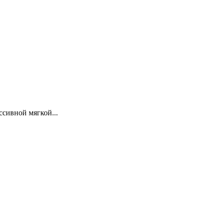
сивной мягкой...