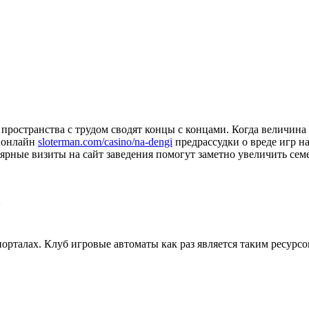
ространства с трудом сводят концы с концами. Когда величина з
о онлайн
sloterman.com/casino/na-dengi
предрассудки о вреде игр н
лярные визиты на сайт заведения помогут заметно увеличить се
о
порталах. Клуб игровые автоматы как раз является таким ресур