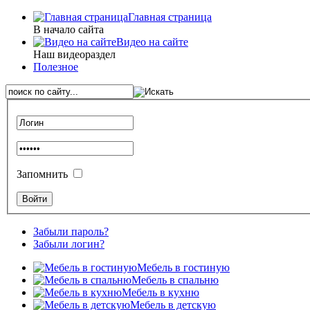
Главная страница
В начало сайта
Видео на сайте
Наш видеораздел
Полезное
Запомнить
Забыли пароль?
Забыли логин?
Мебель в гостиную
Мебель в спальню
Мебель в кухню
Мебель в детскую