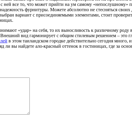
те с ней все то, что может прийти на ум самому «непослушному»
яя надежность фурнитуры. Можете абсолютно не стесняться своих
выбран вариант с присоединяемыми элементами, стоит проверить,
иницах.
нимают «удар» на себя, то их выносливость к различному роду
. Внешний вид гармонирует с общим стилевым решением – это гл
елей
в этом таиландском городке действительно сегодня много, и
яд ли вы найдете ало-красный оттенок в гостиницах, где за осн