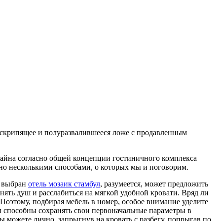
ит скрипящее и полуразвалившееся ложе с продавленным
изайна согласно общей концепции гостиничного комплекса
но несколькими способами, о которых мы и поговорим.
л выбран
отель мозаик стамбул
, разумеется, может предложить
нять душ и расслабиться на мягкой удобной кровати. Вряд ли
Поэтому, подбирая мебель в номер, особое внимание уделите
лы способны сохранять свои первоначальные параметры в
 можете лично, запрыгнув на кровать с разбегу, попрыгав по