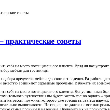
ктические советы
– практические советы
вить себя на место потенциального клиента. Вряд ли вас устро
 подбора предметов мебели для своего заведения. Разработка д
и зачастую возникают серьезные проблемы. Избежать их возмож
вить себя на место потенциального клиента. Допустим, вами бы
томительного путешествия вы будете хотеть только одного – при
ным матрасом, пружины которого уже готовы вырваться наружу. 
носительно выносливости. Не секрет, что далеко не все материа
только самые прочные и надежные. Проверить их на прочность вы