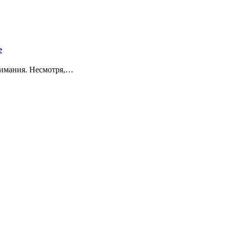
е
нимания. Несмотря,…