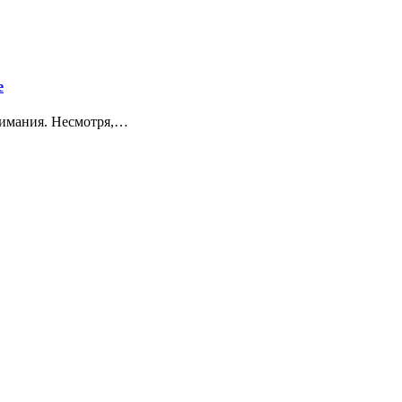
е
нимания. Несмотря,…